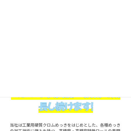
創業64年！
たしかな表面加工技術で成
長し続けます！
当社は工業用硬質クロムめっきをはじめとした、各種めっき
の加工技術に強みを持つ、高精度・高精密特殊ロールの専門