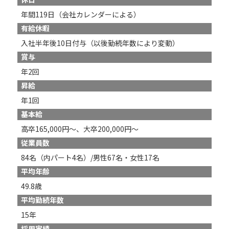
年間119日（会社カレンダーによる）
有給休暇
入社半年後10日付与（以後勤続年数により変動）
賞与
年2回
昇給
年1回
基本給
高卒165,000円～、大卒200,000円～
従業員数
84名（内パート4名）/男性67名・女性17名
平均年齢
49.8歳
平均勤続年数
15年
採用実績