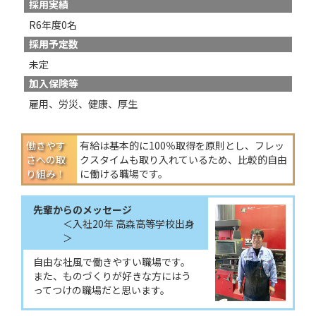
採用実績
R6年度0名
採用予定数
未定
加入保険等
雇用、労災、健康、厚生
働きやす
有給は基本的に100％取得を原則とし、フレッ
さへの
取
クスタイムも取り入れているため、比較的自由
り組み！
に働ける職場です。
先輩からのメッセージ
入社20年 高森高等学校出身
自由な社風で働きやすい職場です。
また、ものづくりが好きな方にはう
ってつけの職場だと思います。