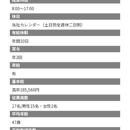
就業時間
8:00～17:00
休日
当社カレンダー（土日完全週休二日制）
有給休暇
年間10日
賞与
年2回
昇給
有
基本給
高卒185,560円
従業員数
17名/男性15名・女性2名
平均年齢
47歳