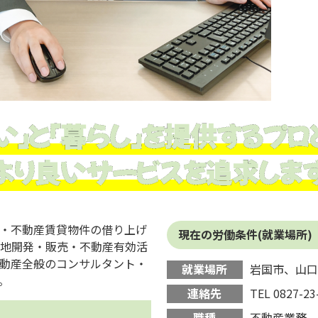
い」と「暮らし」を提供するプロ
より良いサービスを追求しま
・不動産賃貸物件の借り上げ
現在の労働条件(就業場所)
土地開発・販売・不動産有効活
動産全般のコンサルタント・
就業場所
岩国市、山
。
連絡先
TEL 0827-23
職種
不動産業務