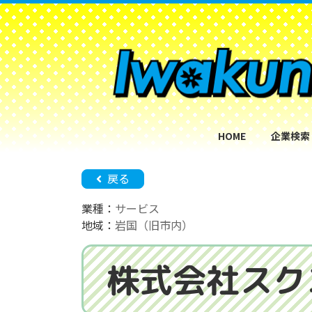
コ
ナ
ン
ビ
テ
ゲ
ン
ー
ツ
シ
へ
ョ
ス
ン
キ
に
HOME
企業検索
ッ
移
プ
動
戻る
業種：
サービス
地域：
岩国（旧市内）
株式会社スク