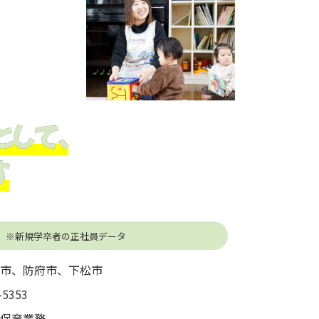
として、
す
※新規学卒者の正社員データ
口市、防府市、下松市
-5353
、保育業務