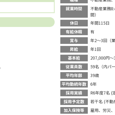
就業時間
不動産業務8:4
間）
休日
年間115日
有給休暇
有
賞与
年2〜3回（
昇給
年1回
基本給
207,000円～
従業員数
59名（内パー
/
平均年齢
39歳
平均勤続年数
6年
採用実績
R6年度7名 
採用予定数
若干名 (不動
加入保険等
雇用、労災